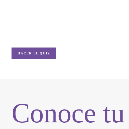
encuentra la r
ideal para ti!
HACER EL QUIZ
Conoce tu 