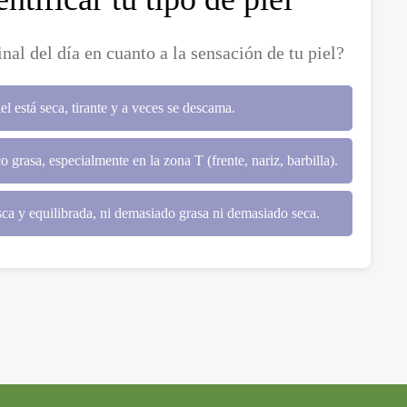
nal del día en cuanto a la sensación de tu piel?
el está seca, tirante y a veces se descama.
o grasa, especialmente en la zona T (frente, nariz, barbilla).
esca y equilibrada, ni demasiado grasa ni demasiado seca.