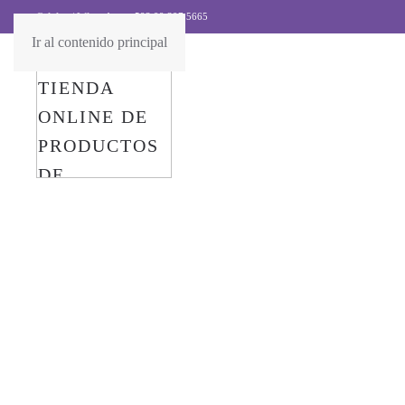
Celular / WhatsApp:
+593 99 397 5665
Ir al contenido principal
¡Descubre tu 
piel y