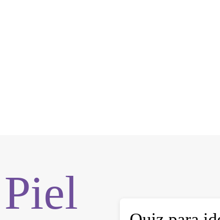
utina
Piel
Quiz para ide