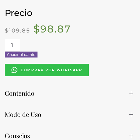
Precio
EL
EL
$
98.87
$
109.85
PRECIO
PRECIO
Kit
Anti-
ORIGINAL
ACTUAL
Age
Añadir al carrito
–
AllSkin
ERA:
ES:
COMPRAR POR WHATSAPP
cantidad
$109.85.
$98.87.
Contenido
Modo de Uso
Consejos